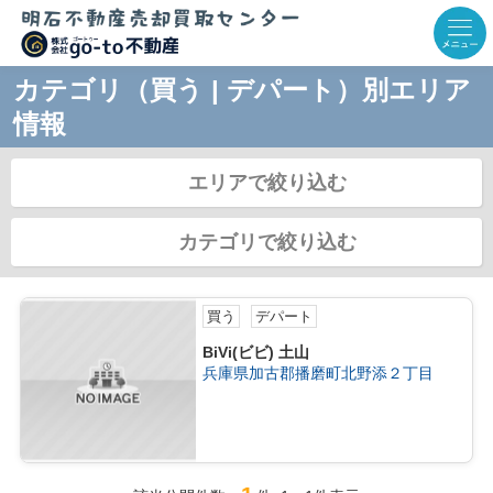
カテゴリ（買う | デパート）別エリア
情報
エリアで絞り込む
カテゴリで絞り込む
買う
デパート
BiVi(ビビ) 土山
兵庫県加古郡播磨町北野添２丁目