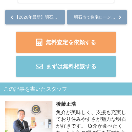
【2026年最新】明石市移住が子育て世帯に選ばれる理由｜所得制限なし「5つの無料化」と失敗しないエリア選び...
明石市で住宅ローンに悩む方へ任意売却で生活再建を目指す方法は？...
無料査定を依頼する
まずは無料相談する
この記事を書いたスタッフ
後藤正浩
魚介が美味しく、支援も充実し
ており住みやすさが魅力な明石
が好きです。 魚介が食べたく