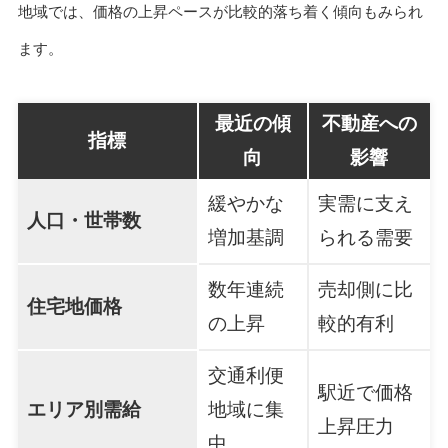
地域では、価格の上昇ペースが比較的落ち着く傾向もみられ
ます。
最近の傾
不動産への
指標
向
影響
緩やかな
実需に支え
人口・世帯数
増加基調
られる需要
数年連続
売却側に比
住宅地価格
の上昇
較的有利
交通利便
駅近で価格
エリア別需給
地域に集
上昇圧力
中