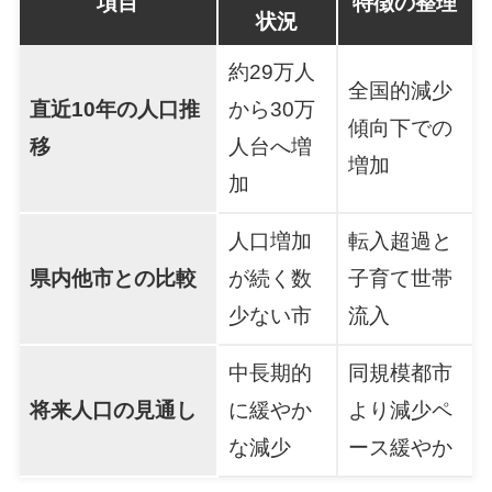
項目
特徴の整理
状況
約29万人
全国的減少
直近10年の人口推
から30万
傾向下での
移
人台へ増
増加
加
人口増加
転入超過と
県内他市との比較
が続く数
子育て世帯
少ない市
流入
中長期的
同規模都市
将来人口の見通し
に緩やか
より減少ペ
な減少
ース緩やか