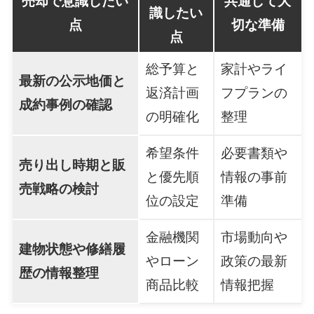
売却で意識したい
共通して大
識したい
点
切な準備
点
総予算と
家計やライ
最新の公示地価と
返済計画
フプランの
成約事例の確認
の明確化
整理
希望条件
必要書類や
売り出し時期と販
と優先順
情報の事前
売戦略の検討
位の設定
準備
金融機関
市場動向や
建物状態や修繕履
やローン
政策の最新
歴の情報整理
商品比較
情報把握